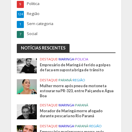
Politica
9
Região
124
Sem categoria
1
Social
7
NOTÍCIAS RESCENTES
DESTAQUE
•
MARINGA
•
POLICIA
Empresário de Maringá é ferido a golpes
de faca em suposta briga de trânsito
DESTAQUE
•
PARANÁ
•
REGIÃO
Mulher morre após pneu de motoneta
estourar na PR-323, entre Paiçandu e Água
Boa
DESTAQUE
•
MARINGA
•
PARANÁ
Morador de Maringá morre afogado
durante pescaria no Rio Paraná
DESTAQUE
•
MARINGA
•
PARANÁ
•
REGIÃO
Empresário maringaense morre após