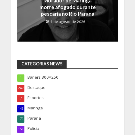
Morador de Maringá
morre afogado durante
pescaria no Rio Paraná
4 de agosto de 2026
CATEGORIAS NEWS
Baners 300×250
1
Destaque
247
Esportes
7
Maringa
149
Paraná
172
Policia
151