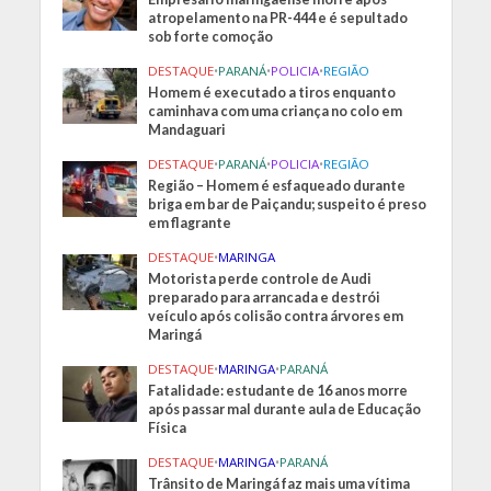
atropelamento na PR-444 e é sepultado
sob forte comoção
DESTAQUE
•
PARANÁ
•
POLICIA
•
REGIÃO
Homem é executado a tiros enquanto
caminhava com uma criança no colo em
Mandaguari
DESTAQUE
•
PARANÁ
•
POLICIA
•
REGIÃO
Região – Homem é esfaqueado durante
briga em bar de Paiçandu; suspeito é preso
em flagrante
DESTAQUE
•
MARINGA
Motorista perde controle de Audi
preparado para arrancada e destrói
veículo após colisão contra árvores em
Maringá
DESTAQUE
•
MARINGA
•
PARANÁ
Fatalidade: estudante de 16 anos morre
após passar mal durante aula de Educação
Física
DESTAQUE
•
MARINGA
•
PARANÁ
Trânsito de Maringá faz mais uma vítima