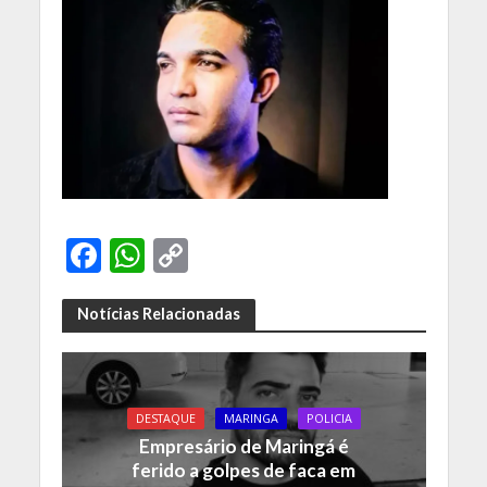
F
W
C
ac
h
o
e
at
p
Notícias Relacionadas
b
s
y
o
A
Li
o
p
n
DESTAQUE
MARINGA
POLICIA
Empresário de Maringá é
k
p
k
ferido a golpes de faca em