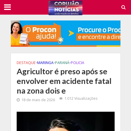
DESTAQUE
•
MARINGA
•
PARANÁ
•
POLICIA
Agricultor é preso após se
envolver em acidente fatal
na zona dois e
1.012 Visualizações
18 de maio de 2026