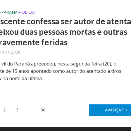
PARANÁ
POLICIA
•
•
scente confessa ser autor de atent
eixou duas pessoas mortas e outras
gravemente feridas
lho de 2026
Civil do Paraná apreendeu, nesta segunda-feira (20), o
te de 15 anos apontado como autor do atentado a tiros
 na noite da última...
2
3
…
30
AVANÇAR