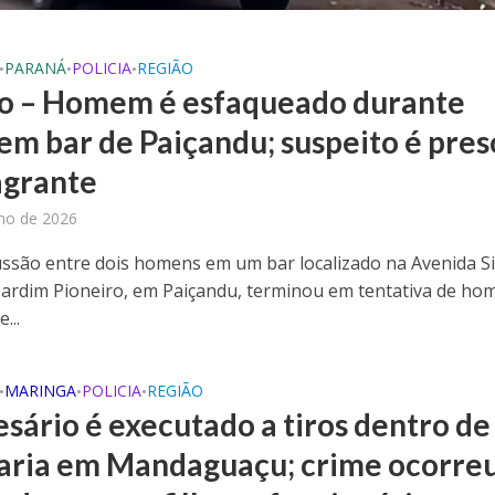
PARANÁ
POLICIA
REGIÃO
•
•
•
o – Homem é esfaqueado durante
 em bar de Paiçandu; suspeito é pres
agrante
lho de 2026
ssão entre dois homens em um bar localizado na Avenida Si
 Jardim Pioneiro, em Paiçandu, terminou em tentativa de hom
...
MARINGA
POLICIA
REGIÃO
•
•
•
sário é executado a tiros dentro de
aria em Mandaguaçu; crime ocorreu