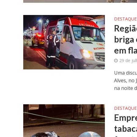
DESTAQUE
Regiã
briga
em fl
29 de ju
Uma discu
Alves, no
na noite de
DESTAQUE
Empre
tabac