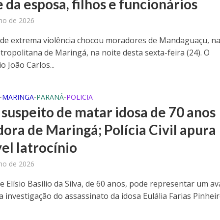
 da esposa, filhos e funcionários
lho de 2026
de extrema violência chocou moradores de Mandaguaçu, n
tropolitana de Maringá, na noite desta sexta-feira (24). O
 João Carlos...
MARINGA
PARANÁ
POLICIA
•
•
•
 suspeito de matar idosa de 70 anos
ora de Maringá; Polícia Civil apura
el latrocínio
lho de 2026
e Elísio Basílio da Silva, de 60 anos, pode representar um a
a investigação do assassinato da idosa Eulália Farias Pinheir