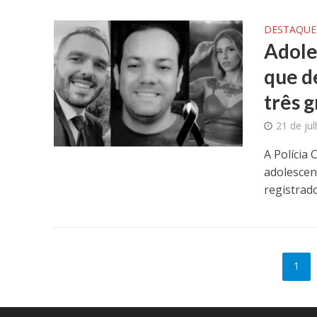
DESTAQUE
Adole
que d
três 
21 de ju
A Polícia 
adolescen
registrado
1