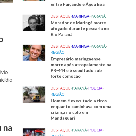
entre Paiçandu e Água Boa
DESTAQUE
•
MARINGA
•
PARANÁ
Morador de Maringá morre
afogado durante pescaria no
Rio Paraná
o
DESTAQUE
•
MARINGA
•
PARANÁ
•
REGIÃO
Empresário maringaense
morre após atropelamento na
PR-444 e é sepultado sob
lvio
forte comoção
icídio
DESTAQUE
•
PARANÁ
•
POLICIA
•
REGIÃO
Homem é executado a tiros
enquanto caminhava com uma
criança no colo em
Mandaguari
 na
DESTAQUE
•
PARANÁ
•
POLICIA
•