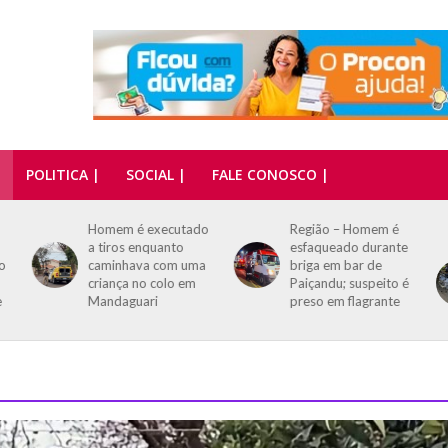
POLITICA |
SOCIAL |
FALE CONOSCO |
o
Região – Homem é
Motorista perde
esfaqueado durante
controle de Audi
a
briga em bar de
preparado para
Paiçandu; suspeito é
arrancada e destrói
preso em flagrante
veículo após colisão
contra árvores em
Maringá