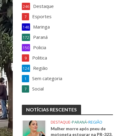
k
Destaque
246
Esportes
7
Maringa
148
Paraná
172
Policia
150
Politica
9
Região
124
Sem categoria
1
Social
7
NOTÍCIAS RESCENTES
DESTAQUE
•
PARANÁ
•
REGIÃO
Mulher morre após pneu de
motoneta estourar na PR-323,