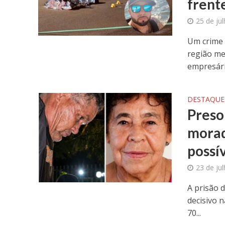
frente
25 de ju
Um crime 
região me
empresário
DESTAQUE
Preso
morad
possív
23 de ju
A prisão d
decisivo n
70...