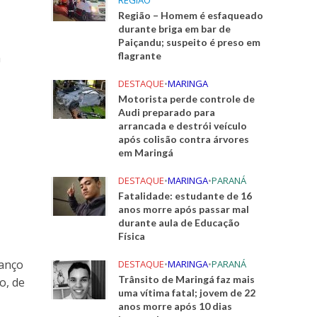
REGIÃO
Região – Homem é esfaqueado
durante briga em bar de
Paiçandu; suspeito é preso em
flagrante
a
DESTAQUE
•
MARINGA
Motorista perde controle de
Audi preparado para
arrancada e destrói veículo
após colisão contra árvores
em Maringá
DESTAQUE
•
MARINGA
•
PARANÁ
Fatalidade: estudante de 16
anos morre após passar mal
durante aula de Educação
Física
vanço
DESTAQUE
•
MARINGA
•
PARANÁ
Trânsito de Maringá faz mais
o, de
uma vítima fatal; jovem de 22
anos morre após 10 dias