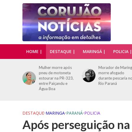
HOME |
DESTAQUE |
MARINGÁ |
POLICIA |
re após
Morador de Maringá
Empresário
toneta
morre afogado
maringaense morre
 PR-323,
durante pescaria no
após atropelament
ndu e
Rio Paraná
na PR-444 e é
sepultado sob fort
comoção
DESTAQUE
•
MARINGA
•
PARANÁ
•
POLICIA
Após perseguição na 