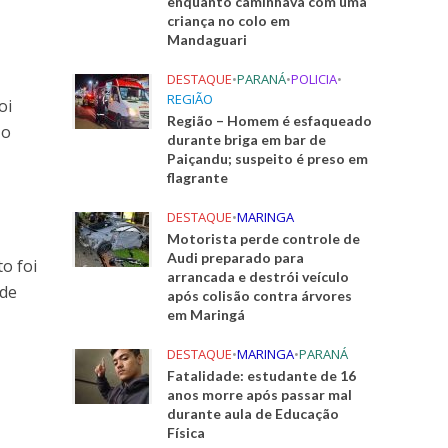
enquanto caminhava com uma
criança no colo em
Mandaguari
DESTAQUE
•
PARANÁ
•
POLICIA
•
REGIÃO
oi
Região – Homem é esfaqueado
 o
durante briga em bar de
Paiçandu; suspeito é preso em
flagrante
DESTAQUE
•
MARINGA
Motorista perde controle de
Audi preparado para
o foi
arrancada e destrói veículo
 de
após colisão contra árvores
em Maringá
DESTAQUE
•
MARINGA
•
PARANÁ
Fatalidade: estudante de 16
anos morre após passar mal
durante aula de Educação
Física