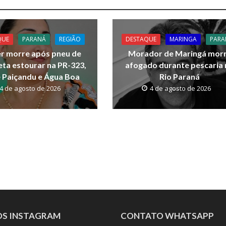
QUE
PARANÁ
REGIÃO
DESTAQUE
MARINGA
PARA
r morre após pneu de
Morador de Maringá mor
ta estourar na PR-323,
afogado durante pescaria
 Paiçandu e Água Boa
Rio Paraná
4 de agosto de 2026
4 de agosto de 2026
OS INSTAGRAM
CONTATO WHATSAPP