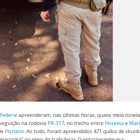
 Federal
apreenderam, nas últimas horas, quase meia tonel
seguição na rodovia
PR-317
, no trecho entre
Floresta
e
Mar
de
Floriano
. Ao todo, foram apreendidos 471 quilos de skun
aconha” no meio da traficância. O entorpecente era