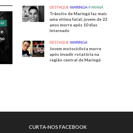
DESTAQUE
•
MARINGA
•
PARANÁ
Trânsito de Maringá faz mais
uma vítima fatal; jovem de 22
NÁ
anos morre após 10 dias
internado
re
 no
DESTAQUE
•
MARINGA
Jovem motociclista morre
após invadir rotatória na
região central de Maringá
CURTA-NOS FACEBOOK