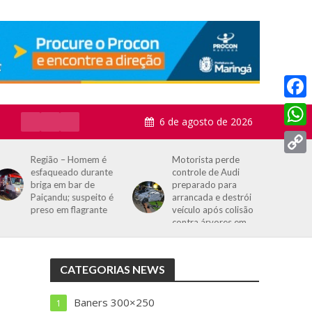
F
6 de agosto de 2026
a
W
c
h
Motorista perde
Fatalidade: estudante
C
controle de Audi
de 16 anos morre
e
a
preparado para
após passar mal
o
b
arrancada e destrói
durante aula de
t
p
veículo após colisão
Educação Física
o
contra árvores em
s
y
Maringá
o
A
L
k
CATEGORIAS NEWS
p
i
p
n
Baners 300×250
1