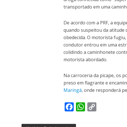
transportado em uma camin
De acordo com a PRF, a equip
quando suspeitou da atitude d
obedecida. O motorista fugiu
condutor entrou em uma estr
colidindo a caminhonete contr
motorista abordado.
Na carroceria da picape, os p
preso em flagrante e encamin
Maringá
, onde responderá pel
F
W
C
ac
h
o
e
at
p