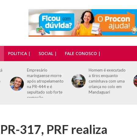
POLITICA |
SOCIAL |
FALE CONOSCO |
Homem é executado
Região – Homem é
a tiros enquanto
esfaqueado durante
o
caminhava com uma
briga em bar de
criança no colo em
Paiçandu; suspeito é
e
Mandaguari
preso em flagrante
PR-317, PRF realiza