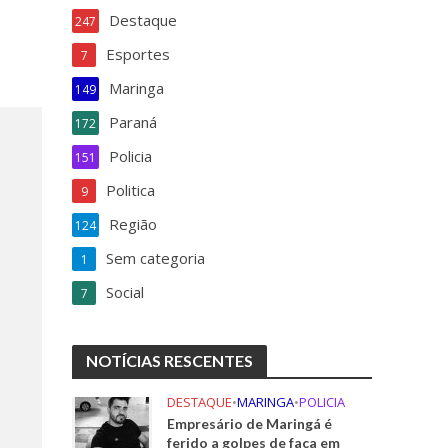
k
Destaque
247
Esportes
7
Maringa
149
Paraná
172
Policia
151
Politica
9
Região
124
Sem categoria
1
Social
7
NOTÍCIAS RESCENTES
DESTAQUE
•
MARINGA
•
POLICIA
Empresário de Maringá é
ferido a golpes de faca em