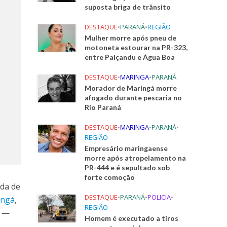
suposta briga de trânsito
DESTAQUE
•
PARANÁ
•
REGIÃO
Mulher morre após pneu de
motoneta estourar na PR-323,
entre Paiçandu e Água Boa
DESTAQUE
•
MARINGA
•
PARANÁ
Morador de Maringá morre
afogado durante pescaria no
Rio Paraná
DESTAQUE
•
MARINGA
•
PARANÁ
•
REGIÃO
Empresário maringaense
morre após atropelamento na
PR-444 e é sepultado sob
forte comoção
ada de
DESTAQUE
•
PARANÁ
•
POLICIA
•
ingá
,
REGIÃO
k —
Homem é executado a tiros