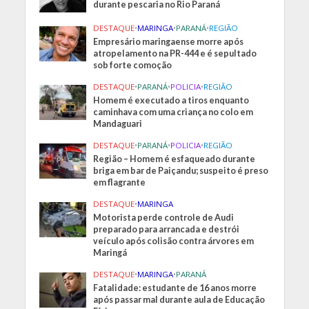
durante pescaria no Rio Paraná
DESTAQUE
•
MARINGA
•
PARANÁ
•
REGIÃO
Empresário maringaense morre após
atropelamento na PR-444 e é sepultado
sob forte comoção
DESTAQUE
•
PARANÁ
•
POLICIA
•
REGIÃO
Homem é executado a tiros enquanto
caminhava com uma criança no colo em
Mandaguari
DESTAQUE
•
PARANÁ
•
POLICIA
•
REGIÃO
Região – Homem é esfaqueado durante
briga em bar de Paiçandu; suspeito é preso
em flagrante
DESTAQUE
•
MARINGA
Motorista perde controle de Audi
preparado para arrancada e destrói
veículo após colisão contra árvores em
Maringá
DESTAQUE
•
MARINGA
•
PARANÁ
Fatalidade: estudante de 16 anos morre
após passar mal durante aula de Educação