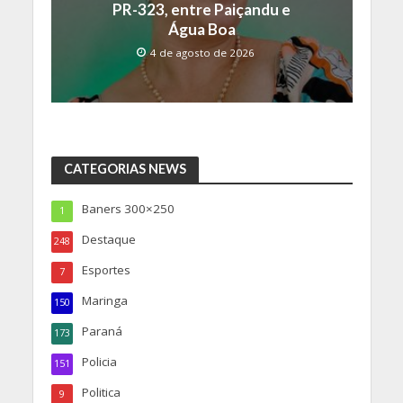
PR-323, entre Paiçandu e
Água Boa
4 de agosto de 2026
CATEGORIAS NEWS
Baners 300×250
1
Destaque
248
Esportes
7
Maringa
150
Paraná
173
Policia
151
Politica
9