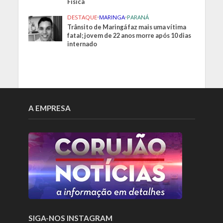
Física
DESTAQUE
•
MARINGA
•
PARANÁ
Trânsito de Maringá faz mais uma vítima
fatal; jovem de 22 anos morre após 10 dias
internado
A EMPRESA
SIGA-NOS INSTAGRAM