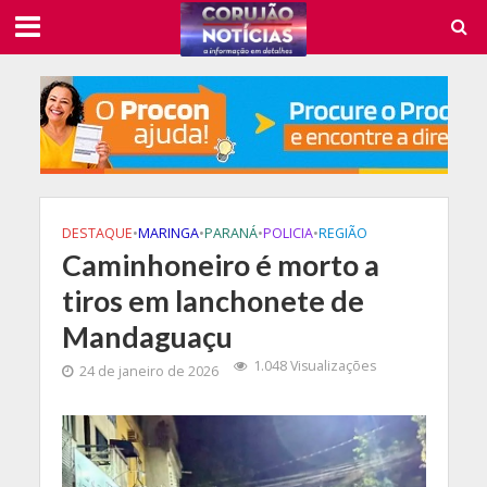
DESTAQUE
•
MARINGA
•
PARANÁ
•
POLICIA
•
REGIÃO
Caminhoneiro é morto a
tiros em lanchonete de
Mandaguaçu
1.048 Visualizações
24 de janeiro de 2026