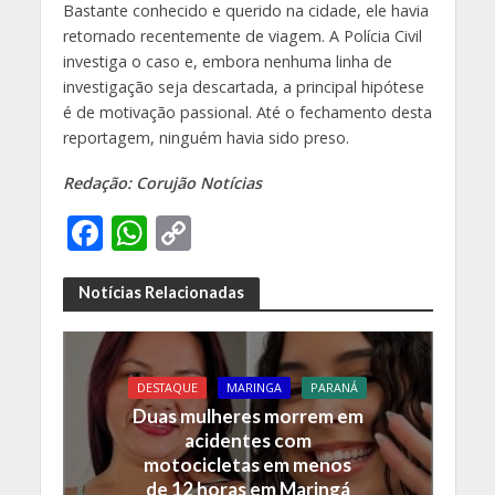
Bastante conhecido e querido na cidade, ele havia
retornado recentemente de viagem. A Polícia Civil
investiga o caso e, embora nenhuma linha de
investigação seja descartada, a principal hipótese
é de motivação passional. Até o fechamento desta
reportagem, ninguém havia sido preso.
Redação: Corujão Notícias
F
W
C
ac
h
o
e
at
p
Notícias Relacionadas
b
s
y
o
A
Li
DESTAQUE
MARINGA
PARANÁ
o
p
n
Duas mulheres morrem em
k
p
k
acidentes com
motocicletas em menos
de 12 horas em Maringá