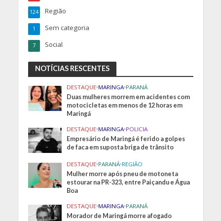
Região
124
Sem categoria
1
Social
7
NOTÍCIAS RESCENTES
DESTAQUE
•
MARINGA
•
PARANÁ
Duas mulheres morrem em acidentes com
motocicletas em menos de 12 horas em
Maringá
DESTAQUE
•
MARINGA
•
POLICIA
Empresário de Maringá é ferido a golpes
de faca em suposta briga de trânsito
DESTAQUE
•
PARANÁ
•
REGIÃO
Mulher morre após pneu de motoneta
estourar na PR-323, entre Paiçandu e Água
Boa
DESTAQUE
•
MARINGA
•
PARANÁ
Morador de Maringá morre afogado