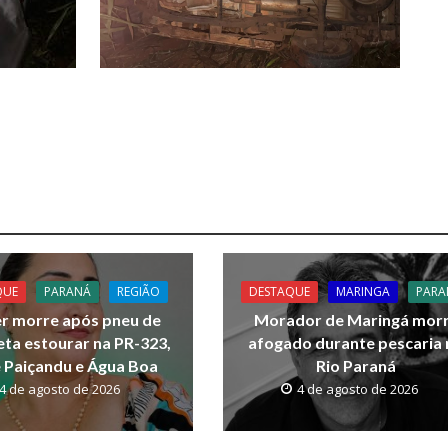
QUE
PARANÁ
REGIÃO
DESTAQUE
MARINGA
PARA
r morre após pneu de
Morador de Maringá mor
ta estourar na PR-323,
afogado durante pescaria
 Paiçandu e Água Boa
Rio Paraná
4 de agosto de 2026
4 de agosto de 2026