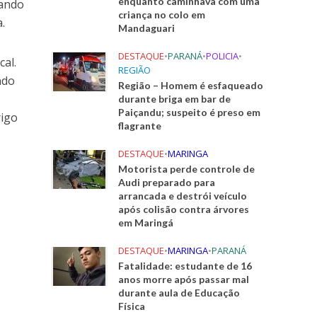
enquanto caminhava com uma
uando
criança no colo em
.
Mandaguari
DESTAQUE
•
PARANÁ
•
POLICIA
•
cal.
REGIÃO
ndo
Região – Homem é esfaqueado
durante briga em bar de
Paiçandu; suspeito é preso em
rigo
flagrante
DESTAQUE
•
MARINGA
Motorista perde controle de
.
Audi preparado para
arrancada e destrói veículo
após colisão contra árvores
em Maringá
DESTAQUE
•
MARINGA
•
PARANÁ
Fatalidade: estudante de 16
anos morre após passar mal
durante aula de Educação
Física