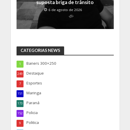
suposta briga de trânsito
6 de agosto de 2026
CATEGORIAS NEWS
Baners 300×250
1
Destaque
249
Esportes
7
Maringa
151
Paraná
173
Policia
152
Politica
9