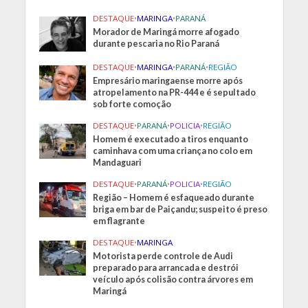
DESTAQUE
•
MARINGA
•
PARANÁ
Morador de Maringá morre afogado
durante pescaria no Rio Paraná
DESTAQUE
•
MARINGA
•
PARANÁ
•
REGIÃO
Empresário maringaense morre após
atropelamento na PR-444 e é sepultado
sob forte comoção
DESTAQUE
•
PARANÁ
•
POLICIA
•
REGIÃO
Homem é executado a tiros enquanto
caminhava com uma criança no colo em
Mandaguari
DESTAQUE
•
PARANÁ
•
POLICIA
•
REGIÃO
Região – Homem é esfaqueado durante
briga em bar de Paiçandu; suspeito é preso
em flagrante
DESTAQUE
•
MARINGA
Motorista perde controle de Audi
preparado para arrancada e destrói
veículo após colisão contra árvores em
Maringá