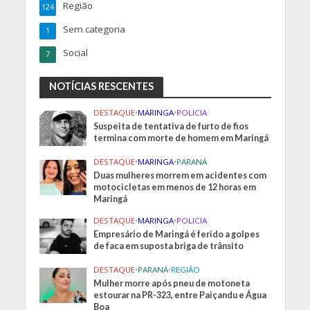
Região
124
Sem categoria
1
Social
7
NOTÍCIAS RESCENTES
DESTAQUE
•
MARINGA
•
POLICIA
Suspeita de tentativa de furto de fios
termina com morte de homem em Maringá
DESTAQUE
•
MARINGA
•
PARANÁ
Duas mulheres morrem em acidentes com
motocicletas em menos de 12 horas em
Maringá
DESTAQUE
•
MARINGA
•
POLICIA
Empresário de Maringá é ferido a golpes
de faca em suposta briga de trânsito
DESTAQUE
•
PARANÁ
•
REGIÃO
Mulher morre após pneu de motoneta
estourar na PR-323, entre Paiçandu e Água
Boa