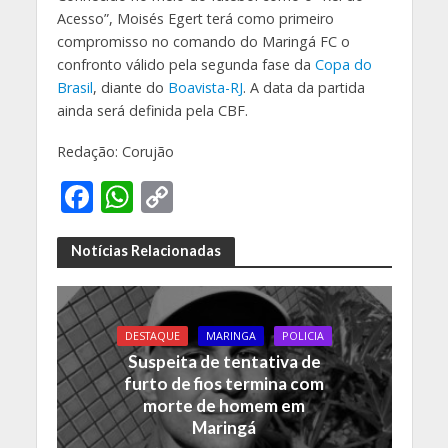
Acesso”, Moisés Egert terá como primeiro
compromisso no comando do Maringá FC o
confronto válido pela segunda fase da
Copa do
Brasil
, diante do
Boavista-RJ
. A data da partida
ainda será definida pela CBF.
Redação: Corujão
F
W
C
ac
h
o
e
at
p
Notícias Relacionadas
b
s
y
o
A
Li
DESTAQUE
MARINGA
POLICIA
o
p
n
Suspeita de tentativa de
k
p
k
furto de fios termina com
morte de homem em
Maringá