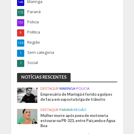
Maringa
149
Paraná
172
Policia
151
Politica
9
Região
124
Sem categoria
1
Social
7
NOTÍCIAS RESCENTES
DESTAQUE
•
MARINGA
•
POLICIA
Empresário de Maringá é ferido a golpes
de faca em suposta briga de trânsito
DESTAQUE
•
PARANÁ
•
REGIÃO
Mulher morre após pneu de motoneta
estourar na PR-323, entre Paiçandu e Água
Boa