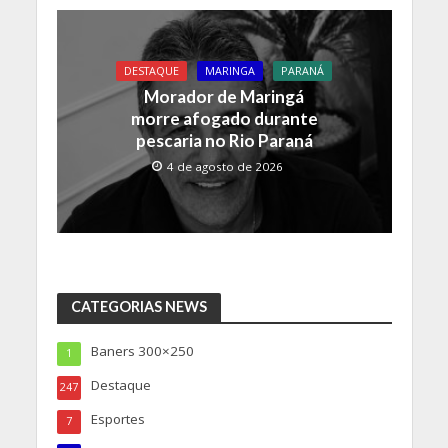
DESTAQUE
MARINGA
PARANÁ
Morador de Maringá
morre afogado durante
pescaria no Rio Paraná
4 de agosto de 2026
CATEGORIAS NEWS
Baners 300×250
1
Destaque
247
Esportes
7