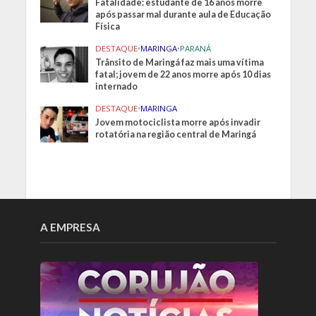
Fatalidade: estudante de 16 anos morre
após passar mal durante aula de Educação
Física
DESTAQUE
•
MARINGA
•
PARANÁ
Trânsito de Maringá faz mais uma vítima
fatal; jovem de 22 anos morre após 10 dias
internado
DESTAQUE
•
MARINGA
Jovem motociclista morre após invadir
rotatória na região central de Maringá
A EMPRESA