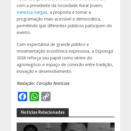
com a presidente da Sociedade Rural Jovem,
Vanessa Vargas
, a proposta é tornar a
programação mais acessível e democrática,
permitindo que diferentes públicos participem do
evento.
Com expectativa de grande público e
movimentação econômica expressiva, a Expoingá
2026 reforça seu papel como vitrine do
agronegócio e espaço de conexão entre tradição,
inovação e desenvolvimento.
Redação: Corujão Notícias
F
W
C
ac
h
o
e
at
p
Notícias Relacionadas
b
s
y