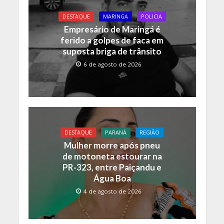
o
A
Li
o
p
n
DESTAQUE
MARINGA
POLICIA
Empresário de Maringá é
k
p
k
ferido a golpes de faca em
suposta briga de trânsito
6 de agosto de 2026
DESTAQUE
PARANÁ
REGIÃO
Mulher morre após pneu
de motoneta estourar na
PR-323, entre Paiçandu e
Água Boa
4 de agosto de 2026