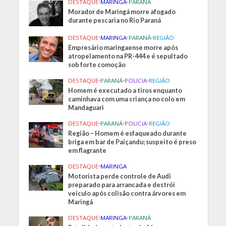
DESTAQUE
•
MARINGA
•
PARANÁ
Morador de Maringá morre afogado
durante pescaria no Rio Paraná
DESTAQUE
•
MARINGA
•
PARANÁ
•
REGIÃO
Empresário maringaense morre após
atropelamento na PR-444 e é sepultado
sob forte comoção
DESTAQUE
•
PARANÁ
•
POLICIA
•
REGIÃO
Homem é executado a tiros enquanto
caminhava com uma criança no colo em
Mandaguari
DESTAQUE
•
PARANÁ
•
POLICIA
•
REGIÃO
Região – Homem é esfaqueado durante
briga em bar de Paiçandu; suspeito é preso
em flagrante
DESTAQUE
•
MARINGA
Motorista perde controle de Audi
preparado para arrancada e destrói
veículo após colisão contra árvores em
Maringá
DESTAQUE
•
MARINGA
•
PARANÁ