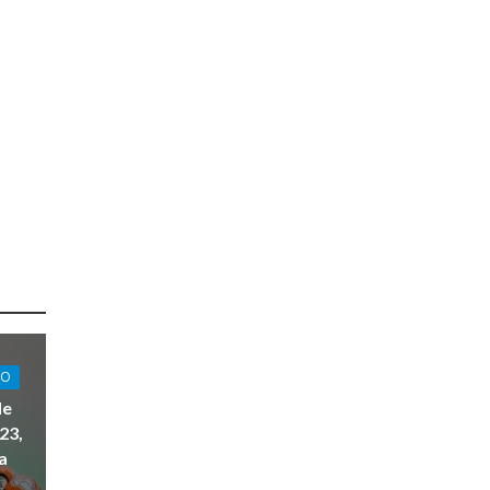
ÃO
de
23,
a