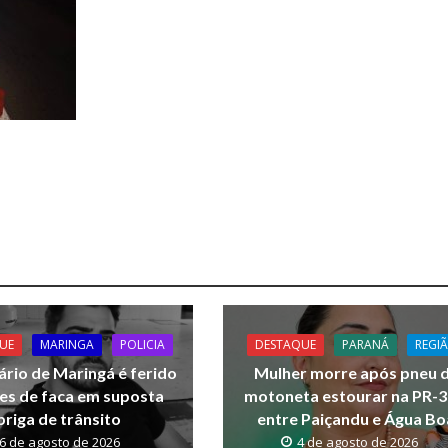
UE
MARINGA
POLICIA
DESTAQUE
PARANÁ
REGI
rio de Maringá é ferido
Mulher morre após pneu 
pes de faca em suposta
motoneta estourar na PR-3
briga de trânsito
entre Paiçandu e Água Bo
6 de agosto de 2026
4 de agosto de 2026