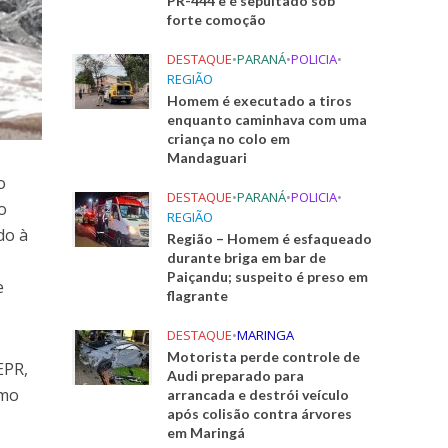
PR-444 e é sepultado sob
forte comoção
DESTAQUE
•
PARANÁ
•
POLICIA
•
REGIÃO
Homem é executado a tiros
enquanto caminhava com uma
criança no colo em
Mandaguari
o
DESTAQUE
•
PARANÁ
•
POLICIA
•
o
REGIÃO
do à
Região – Homem é esfaqueado
durante briga em bar de
Paiçandu; suspeito é preso em
e
flagrante
DESTAQUE
•
MARINGA
Motorista perde controle de
EPR,
Audi preparado para
omo
arrancada e destrói veículo
após colisão contra árvores
em Maringá