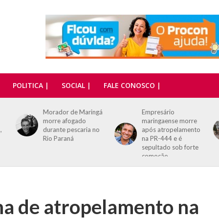
POLITICA |
SOCIAL |
FALE CONOSCO |
gá
Empresário
Homem é executado
maringaense morre
a tiros enquanto
o
após atropelamento
caminhava com uma
na PR-444 e é
criança no colo em
sepultado sob forte
Mandaguari
comoção
ma de atropelamento na