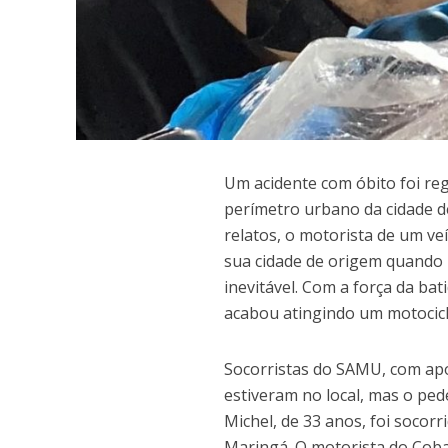
Um acidente com óbito foi regi
perímetro urbano da cidade d
relatos, o motorista de um v
sua cidade de origem quando 
inevitável. Com a força da bat
acabou atingindo um motocicl
Socorristas do SAMU, com apo
estiveram no local, mas o ped
Michel, de 33 anos, foi socor
Maringá. O motorista do Cobal