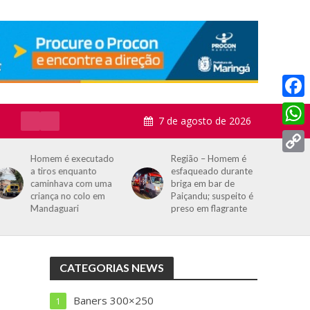
F
7 de agosto de 2026
a
W
c
h
Região – Homem é
Motorista perde
C
esfaqueado durante
controle de Audi
e
a
briga em bar de
preparado para
o
b
Paiçandu; suspeito é
arrancada e destrói
t
p
preso em flagrante
veículo após colisão
o
contra árvores em
s
y
Maringá
o
A
L
k
CATEGORIAS NEWS
p
i
p
n
Baners 300×250
1