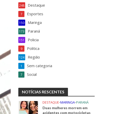
k
Destaque
248
Esportes
7
Maringa
150
Paraná
173
Policia
151
Politica
9
Região
124
Sem categoria
1
Social
7
NOTÍCIAS RESCENTES
DESTAQUE
•
MARINGA
•
PARANÁ
Duas mulheres morrem em
acidentes com motocicletas