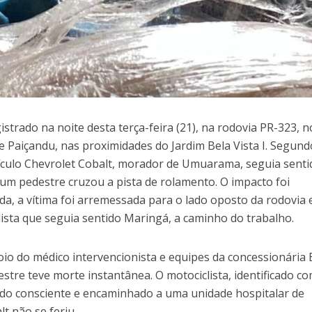
strado na noite desta terça-feira (21), na rodovia PR-323, n
e Paiçandu, nas proximidades do Jardim Bela Vista I. Segund
eículo Chevrolet Cobalt, morador de Umuarama, seguia senti
um pedestre cruzou a pista de rolamento. O impacto foi
ida, a vítima foi arremessada para o lado oposto da rodovia 
ista que seguia sentido Maringá, a caminho do trabalho.
io do médico intervencionista e equipes da concessionária 
estre teve morte instantânea. O motociclista, identificado c
rido consciente e encaminhado a uma unidade hospitalar de
t não se feriu.