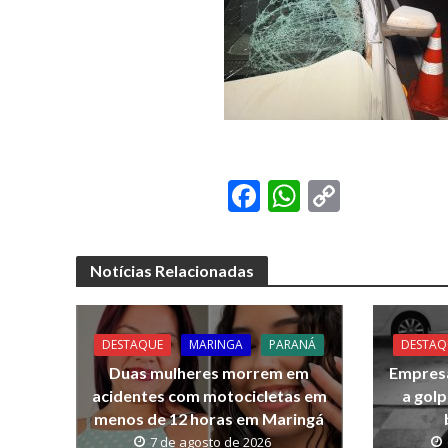
F
W
C
ac
h
o
e
at
p
Notícias Relacionadas
b
s
y
o
A
Li
o
p
n
DESTAQUE
MARINGA
PARANÁ
DESTAQ
Duas mulheres morrem em
Empresá
k
p
k
acidentes com motocicletas em
a gol
menos de 12 horas em Maringá
7 de agosto de 2026