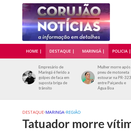
HOME |
DESTAQUE |
MARINGÁ |
POLICIA |
 de
Mulher morre após
Morador de Marin
erido a
pneu de motoneta
morre afogado
aca em
estourar na PR-323,
durante pescaria n
ga de
entre Paiçandu e
Rio Paraná
Água Boa
DESTAQUE
•
MARINGA
•
REGIÃO
Tatuador morre víti