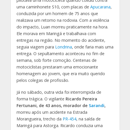
pilotava uma motocicleta quando colidiu contra
uma caminhonete S10, com placas de
Apucarana
,
conduzida por um homem de 75 anos que
realizava um retorno na rodovia. Com a violência
do impacto, Luan morreu praticamente na hora.
Ele morava em Maringá e trabalhava com
entregas na região. No momento do acidente,
seguia viagem para
Londrina
, onde faria mais uma
entrega. O sepultamento aconteceu no fim de
semana, sob forte comoção. Centenas de
motociclistas prestaram uma emocionante
homenagem ao jovem, que era muito querido
pelos colegas de profissão.
Já no sábado, outra vida foi interrompida de
forma trágica. O vigilante
Ricardo Pereira
Fertunani, de 43 anos, morador de
Sarandi
,
morreu após um acidente na Estrada
Morangueira, trecho da
PR-454
, na saída de
Maringá para Astorga. Ricardo conduzia uma