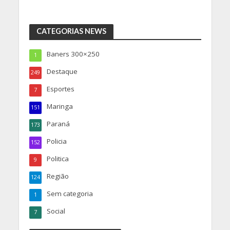
CATEGORIAS NEWS
Baners 300×250
1
Destaque
249
Esportes
7
Maringa
151
Paraná
173
Policia
152
Politica
9
Região
124
Sem categoria
1
Social
7