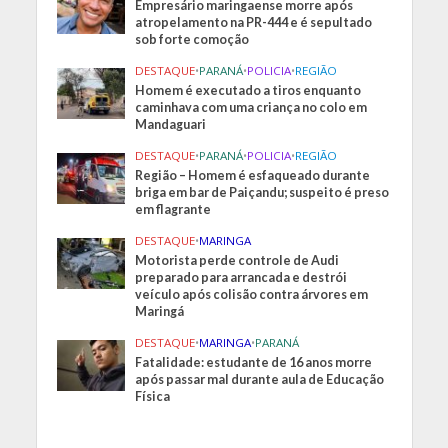
Empresário maringaense morre após
atropelamento na PR-444 e é sepultado
sob forte comoção
DESTAQUE
•
PARANÁ
•
POLICIA
•
REGIÃO
Homem é executado a tiros enquanto
caminhava com uma criança no colo em
Mandaguari
DESTAQUE
•
PARANÁ
•
POLICIA
•
REGIÃO
Região – Homem é esfaqueado durante
briga em bar de Paiçandu; suspeito é preso
em flagrante
DESTAQUE
•
MARINGA
Motorista perde controle de Audi
preparado para arrancada e destrói
veículo após colisão contra árvores em
Maringá
DESTAQUE
•
MARINGA
•
PARANÁ
Fatalidade: estudante de 16 anos morre
após passar mal durante aula de Educação
Física