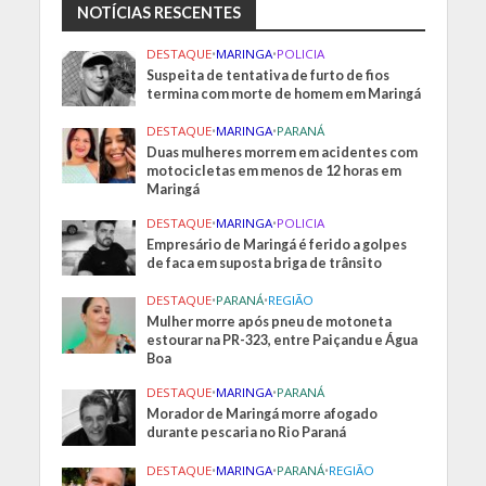
NOTÍCIAS RESCENTES
DESTAQUE
•
MARINGA
•
POLICIA
Suspeita de tentativa de furto de fios
termina com morte de homem em Maringá
DESTAQUE
•
MARINGA
•
PARANÁ
Duas mulheres morrem em acidentes com
motocicletas em menos de 12 horas em
Maringá
DESTAQUE
•
MARINGA
•
POLICIA
Empresário de Maringá é ferido a golpes
de faca em suposta briga de trânsito
DESTAQUE
•
PARANÁ
•
REGIÃO
Mulher morre após pneu de motoneta
estourar na PR-323, entre Paiçandu e Água
Boa
DESTAQUE
•
MARINGA
•
PARANÁ
Morador de Maringá morre afogado
durante pescaria no Rio Paraná
DESTAQUE
•
MARINGA
•
PARANÁ
•
REGIÃO