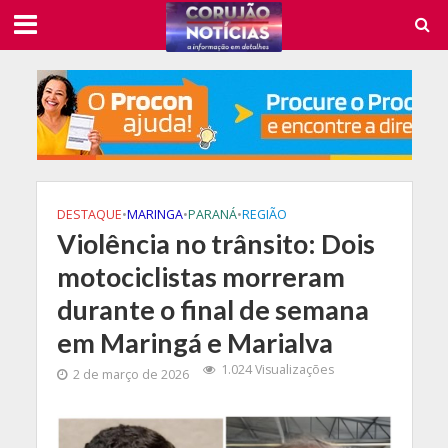
DESTAQUE
•
MARINGA
•
PARANÁ
•
REGIÃO
Violência no trânsito: Dois
motociclistas morreram
durante o final de semana
em Maringá e Marialva
1.024 Visualizações
2 de março de 2026